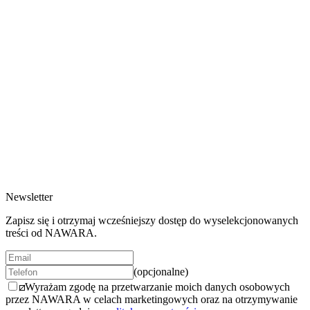
Gift Card
200 EUR
2 warianty
Gift Card Digital
200 EUR
2 warianty
Newsletter
Zapisz się i otrzymaj wcześniejszy dostęp do wyselekcjonowanych
treści od NAWARA.
(opcjonalne)
Wyrażam zgodę na przetwarzanie moich danych osobowych
przez NAWARA w celach marketingowych oraz na otrzymywanie