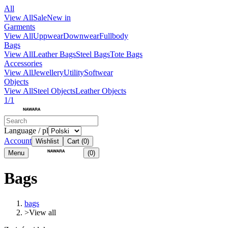
All
View All
Sale
New in
Garments
View All
Uppwear
Downwear
Fullbody
Bags
View All
Leather Bags
Steel Bags
Tote Bags
Accessories
View All
Jewellery
Utility
Softwear
Objects
View All
Steel Objects
Leather Objects
1/1
Language / pl
Account
Wishlist
Cart
(0)
Menu
(0)
Bags
bags
>
View all