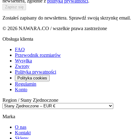
newslettera, zgodnie z
polityką prywatności
.
Zapisz się
Zostałeś zapisany do newslettera. Sprawdź swoją skrzynkę email.
© 2026 NAWARA.CO / wszelkie prawa zastrzeżone
Obsługa klienta
FAQ
Przewodnik rozmiarów
Wysyłka
Zwroty
Polityka prywatności
Polityka cookies
Regulamin
Konto
Region /
Stany Zjednoczone
Marka
O nas
Kontakt
Sklepy