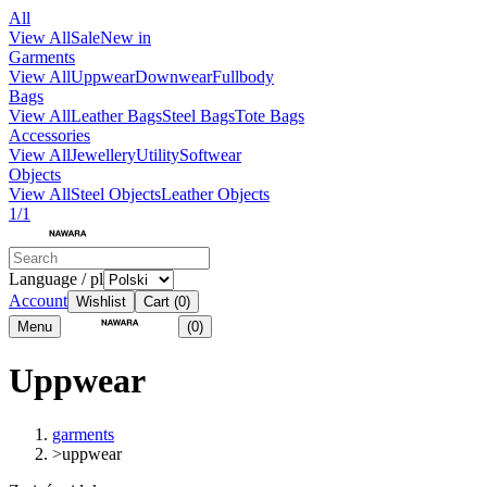
All
View All
Sale
New in
Garments
View All
Uppwear
Downwear
Fullbody
Bags
View All
Leather Bags
Steel Bags
Tote Bags
Accessories
View All
Jewellery
Utility
Softwear
Objects
View All
Steel Objects
Leather Objects
1/1
Language / pl
Account
Wishlist
Cart
(0)
Menu
(0)
Uppwear
garments
>
uppwear