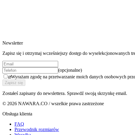
Fabric
Resetuj filtry
/
LEATHER POUF NO/01
Women
Fabric
Leather Goods
Detail
Sortuj
600 EUR
Leather Goods
/
Compact
Sortuj
Nowe
Cena rosnąco
Cena malejąco
Produkt
498 EUR
Nowe
Cena rosnąco
Cena malejąco
/
Model
1 wariant
All
/
Men
Newsletter
/
Women
Detail
Zapisz się i otrzymaj wcześniejszy dostęp do wyselekcjonowanych
/
Compact
(opcjonalne)
Wyrażam zgodę na przetwarzanie moich danych osobowych prz
Zapisz się
Zostałeś zapisany do newslettera. Sprawdź swoją skrzynkę email.
© 2026 NAWARA.CO / wszelkie prawa zastrzeżone
Obsługa klienta
FAQ
Przewodnik rozmiarów
Wysyłka