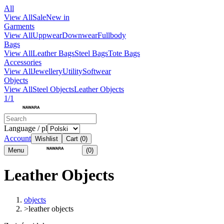
All
View All
Sale
New in
Garments
View All
Uppwear
Downwear
Fullbody
Bags
View All
Leather Bags
Steel Bags
Tote Bags
Accessories
View All
Jewellery
Utility
Softwear
Objects
View All
Steel Objects
Leather Objects
1/1
Language / pl
Account
Wishlist
Cart
(0)
Menu
(0)
Leather Objects
objects
>
leather objects