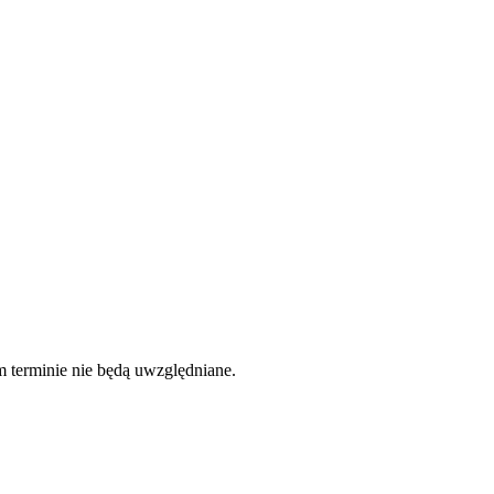
czone w cenę produktu ani koszt dostawy i ponosi je kupujący.
 terminie nie będą uwzględniane.