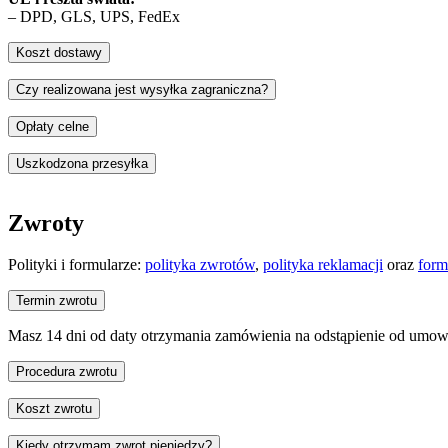
– DPD, GLS, UPS, FedEx
Koszt dostawy
Czy realizowana jest wysyłka zagraniczna?
Opłaty celne
Dostawy poza Unię Europejską mogą podlegać opłatom celnym i podat
Uszkodzona przesyłka
W przypadku odmowy ich opłacenia koszty zwrotu przesyłki oraz opł
Zwroty
Polityki i formularze:
polityka zwrotów
,
polityka reklamacji
oraz
form
Termin zwrotu
Masz 14 dni od daty otrzymania zamówienia na odstąpienie od umowy
Procedura zwrotu
1. Wypełnij formularz dołączony do przesyłki i umieść go wewnątrz p
Koszt zwrotu
2. Wyślij paczkę kurierem na adres: NAWARA, ul. Gromadzka 46, 
3. Poczekaj na zwrot środków – przelew zrealizujemy w ciągu 14 dni
Kiedy otrzymam zwrot pieniędzy?