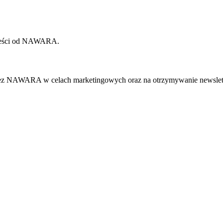
gają zwrotowi.
 treści od NAWARA.
ez NAWARA w celach marketingowych oraz na otrzymywanie newslett