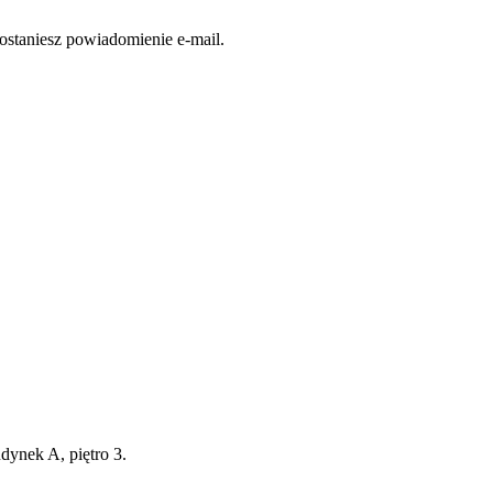
dostaniesz powiadomienie e-mail.
do regularnej sprzedaży. Rezerwujesz egzemplarz w ramach zaplanowa
 rozwój.
nie dla Ciebie. Produkcję rozpoczynamy dopiero w momencie złożenia 
jdziesz przy produkcie w zakładce WYSYŁKA I ZWROTY.
ynek A, piętro 3.