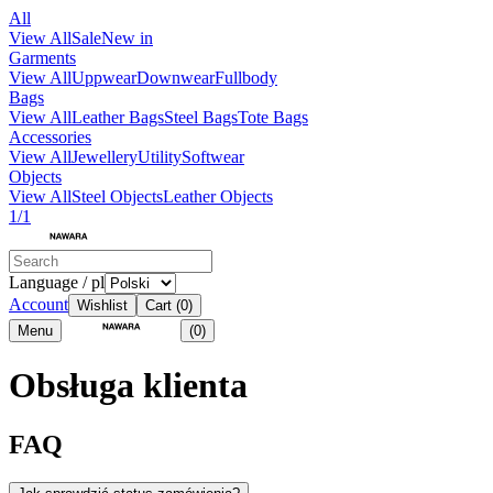
All
View All
Sale
New in
Garments
View All
Uppwear
Downwear
Fullbody
Bags
View All
Leather Bags
Steel Bags
Tote Bags
Accessories
View All
Jewellery
Utility
Softwear
Objects
View All
Steel Objects
Leather Objects
1/1
Language / pl
Account
Wishlist
Cart
(0)
Menu
(0)
Obsługa klienta
FAQ