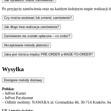
Jak sprawdzić status zamówienia?
Po przyjęciu zamówienia oraz na każdym kolejnym etapie realizacji 
Czy można anulować lub zmienić zamówienie?
Jak długo trwa realizacja zamówienia?
Zamówienie nie zostało opłacone – co zrobić?
Akceptowane metody płatności
Jaka jest różnica między PRE-ORDER a MADE-TO-ORDER?
PRE-ORDER
oznacza przedsprzedaż produktu przed wprowadzeniem 
pozwala nam uniknąć nadprodukcji i realnie wspierać zrównoważony
Wysyłka
MADE-TO-ORDER
oznacza, że Twój egzemplarz powstaje specjal
i rzemieślniczą precyzję wykonania.
Dostępne metody dostawy
W obu przypadkach szczegóły dotyczące terminów realizacji zna
Polska:
– InPost Kurier
– InPost Paczkomat
– Odbiór osobisty: NAWARA ul. Gromadzka 46, 30-714 Kraków, bud
UE i reszta świata: