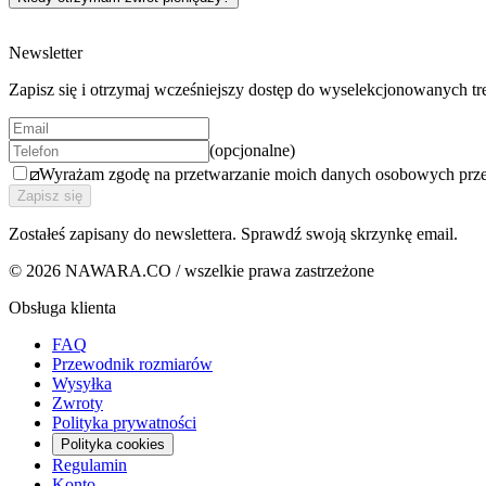
Ważne: produkty personalizowane oraz karty podarunkowe nie podle
Newsletter
Zapisz się i otrzymaj wcześniejszy dostęp do wyselekcjonowanych
(opcjonalne)
Wyrażam zgodę na przetwarzanie moich danych osobowych prz
Zapisz się
Zostałeś zapisany do newslettera. Sprawdź swoją skrzynkę email.
© 2026 NAWARA.CO / wszelkie prawa zastrzeżone
Obsługa klienta
FAQ
Przewodnik rozmiarów
Wysyłka
Zwroty
Polityka prywatności
Polityka cookies
Regulamin
Konto