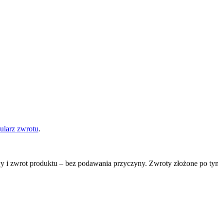
kom importowym zgodnie z lokalnymi przepisami. Opłaty te nie są wli
aty manipulacyjne zostaną potrącone z kwoty zwrotu.
ularz zwrotu
.
 i zwrot produktu – bez podawania przyczyny. Zwroty złożone po tym
rzesyłki zwrotnej.
30-714 Kraków.
 od otrzymania przesyłki.