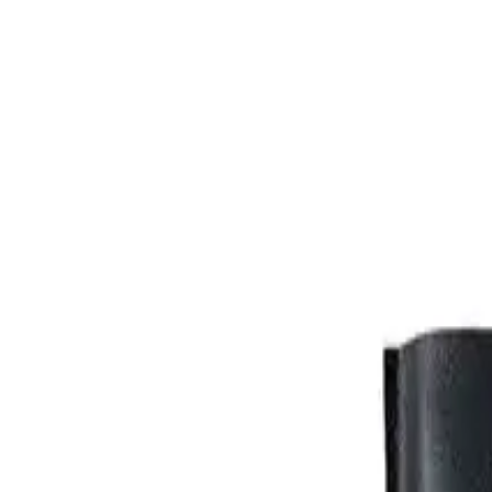
MATERIAŁ. 100/bawełna 10/PL nić 480G czarny.
Made-to-order
+ zamykana na rzep kieszeń na telefon
+ szlufka ze stalowym karabińczykiem
Wysyłka i zwroty